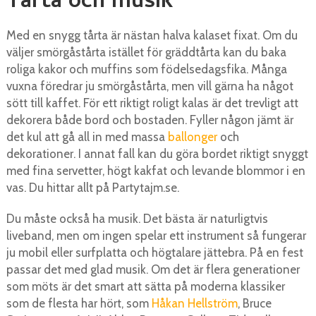
Tårta och musik
Med en snygg tårta är nästan halva kalaset fixat. Om du
väljer smörgåstårta istället för gräddtårta kan du baka
roliga kakor och muffins som födelsedagsfika. Många
vuxna föredrar ju smörgåstårta, men vill gärna ha något
sött till kaffet. För ett riktigt roligt kalas är det trevligt att
dekorera både bord och bostaden. Fyller någon jämt är
det kul att gå all in med massa
ballonger
och
dekorationer. I annat fall kan du göra bordet riktigt snyggt
med fina servetter, högt kakfat och levande blommor i en
vas. Du hittar allt på Partytajm.se.
Du måste också ha musik. Det bästa är naturligtvis
liveband, men om ingen spelar ett instrument så fungerar
ju mobil eller surfplatta och högtalare jättebra. På en fest
passar det med glad musik. Om det är flera generationer
som möts är det smart att sätta på moderna klassiker
som de flesta har hört, som
Håkan Hellström
, Bruce