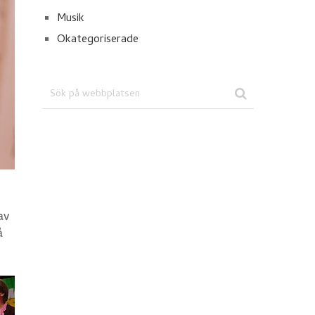
Musik
Okategoriserade
av
å