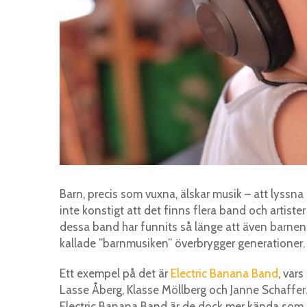
Barn, precis som vuxna, älskar musik – att lyssna på
inte konstigt att det finns flera band och artiste
dessa band har funnits så länge att även barnens
kallade ”barnmusiken” överbrygger generationer.
Ett exempel på det är
Electric Banana Band
, var
Lasse Åberg, Klasse Möllberg och Janne Schaffer
Electric Banana Band är de dock mer kända som