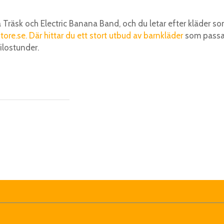
a Träsk och Electric Banana Band, och du letar efter kläder s
ore.se. Där hittar du ett stort utbud av barnkläder
som passa
ilostunder.
é