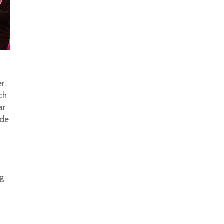
r.
ch
ar
 de
ng