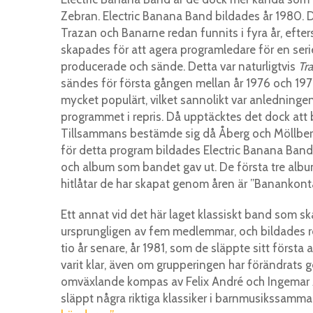
Zebran. Electric Banana Band bildades år 1980. 
Trazan och Banarne redan funnits i fyra år, efte
skapades för att agera programledare för en se
producerade och sände. Detta var naturligtvis
Tr
sändes för första gången mellan år 1976 och 19
mycket populärt, vilket sannolikt var anledningen
programmet i repris. Då upptäcktes det dock att
Tillsammans bestämde sig då Åberg och Möllberg 
för detta program bildades Electric Banana Band.
och album som bandet gav ut. De första tre albu
hitlåtar de har skapat genom åren är ”Banankont
Ett annat vid det här laget klassiskt band som s
ursprungligen av fem medlemmar, och bildades re
tio år senare, år 1981, som de släppte sitt förs
varit klar, även om grupperingen har förändrats 
omväxlande kompas av Felix André och Ingemar A
släppt några riktiga klassiker i barnmusikssamm