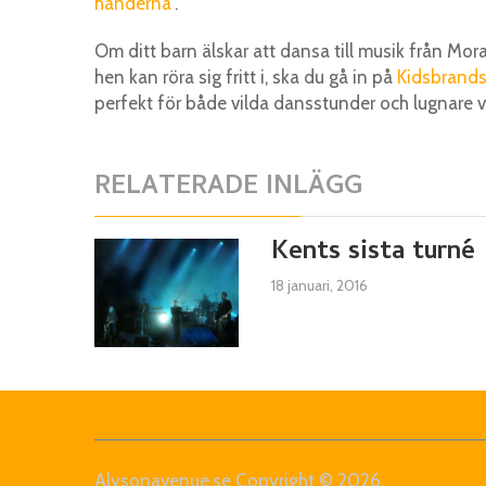
händerna”
.
Om ditt barn älskar att dansa till musik från Mor
hen kan röra sig fritt i, ska du gå in på
Kidsbrandst
perfekt för både vilda dansstunder och lugnare v
RELATERADE INLÄGG
Kents sista turn
18 januari, 2016
Alysonavenue.se
Copyright © 2026.