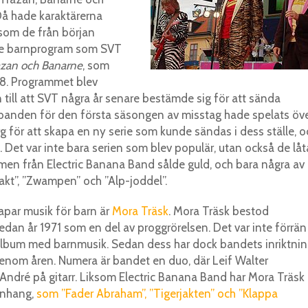
Då hade karaktärerna
rsom de från början
rie barnprogram som SVT
azan och Banarne
, som
78. Programmet blev
 till att SVT några år senare bestämde sig för att sända
 banden för den första säsongen av misstag hade spelats öve
för att skapa en ny serie som kunde sändas i dess ställe, o
 Det var inte bara serien som blev populär, utan också de låt
men från Electric Banana Band sålde guld, och bara några av
akt”, ”Zwampen” och ”Alp-joddel”.
kapar musik för barn är
Mora Träsk
. Mora Träsk bestod
dan år 1971 som en del av proggrörelsen. Det var inte förrän
ta album med barnmusik. Sedan dess har dock bandets inriktni
genom åren. Numera är bandet en duo, där Leif Walter
ndré på gitarr. Liksom Electric Banana Band har Mora Träsk
anhang,
som ”Fader Abraham”, ”Tigerjakten” och ”Klappa