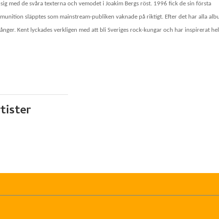
sig med de svåra texterna och vemodet i Joakim Bergs röst. 1996 fick de sin första
nition släpptes som mainstream-publiken vaknade på riktigt. Efter det har alla al
 gånger. Kent lyckades verkligen med att bli Sveriges rock-kungar och har inspirerat he
tister