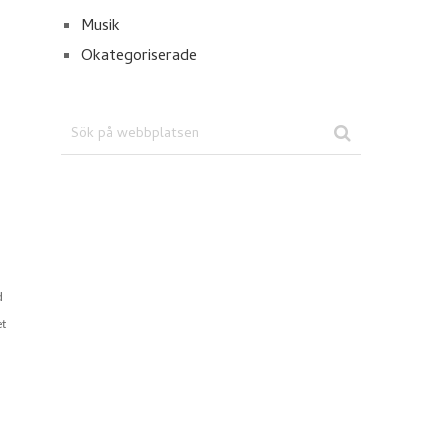
Musik
Okategoriserade
d
et