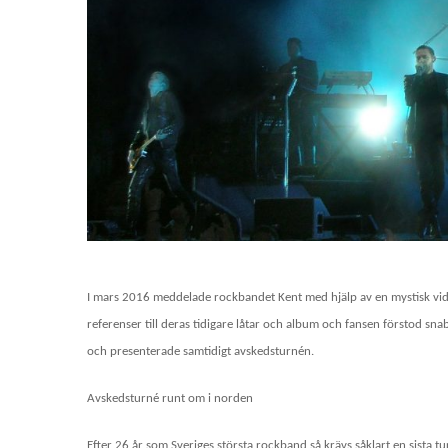
I mars 2016 meddelade rockbandet Kent med hjälp av en mystisk video
referenser till deras tidigare låtar och album och fansen förstod snab
och presenterade samtidigt avskedsturnén.
Avskedsturné runt om i norden
Efter 26 år som Sveriges största rockband så krävs såklart en sista tu