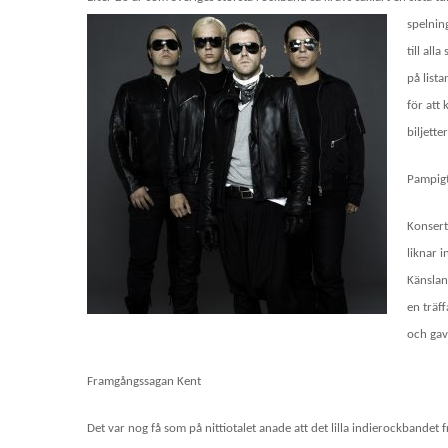
spelning
till all
på list
för att 
biljette
Pampigt
Konsert
liknar i
Känslan
en träf
och gav
Framgångssagan Kent
Det var nog få som på nittiotalet anade att det lilla indierockbandet 