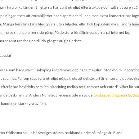
ar i fyra olika länder. Biljetterna har varit otroligt eftertraktade
och sålt slut på en gå
a spelningar, trots att extrabiljetter har släppts och till och med extra konserter har lagts 
an. Många besvikna fans blev tyvärr utan biljetter, eller fick köpa dem dyra i andra han
kunna se sina idoler en sista gång. På de stora försäljningssidorna på internet låg
rna snabbt ute för upp till tio gånger originalpriset.
 avslut
erna som hade start i Linköping i september och har sitt avslut i Stockholm i decemb
nget annat. Fansen sägs vara otroligt nöjda trots att det såklart är en sorglig upplevels
 efteråt har beskrivits som ”en blandning mellan total tomhet och eufori” vilket lär va
fande beskrivning. Anders Nunstedt recenserade en av de
första spelningarna i Göteb
 bandet en stark fyra av fem.
från Eskilstuna skulle bli Sveriges största rockband under så många år. Bland