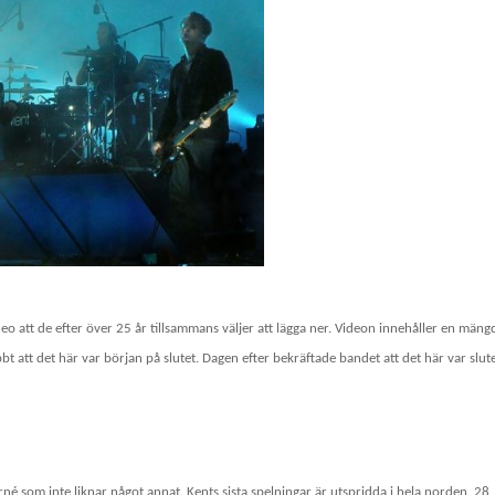
 att de efter över 25 år tillsammans väljer att lägga ner. Videon innehåller en mäng
bt att det här var början på slutet. Dagen efter bekräftade bandet att det här var slut
rné som inte liknar något annat. Kents sista spelningar är utspridda i hela norden, 28