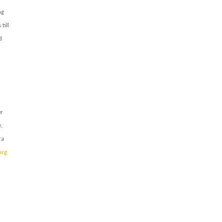
ng
till
d
er
e.
ra
org