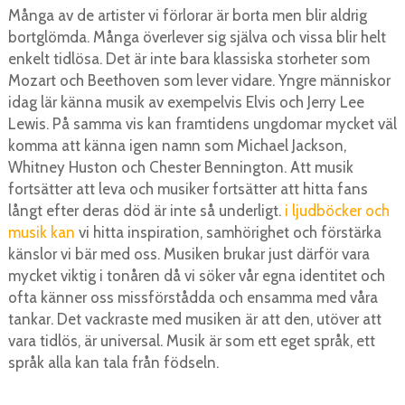
Många av de artister vi förlorar är borta men blir aldrig
bortglömda. Många överlever sig själva och vissa blir helt
enkelt tidlösa. Det är inte bara klassiska storheter som
Mozart och Beethoven som lever vidare. Yngre människor
idag lär känna musik av exempelvis Elvis och Jerry Lee
Lewis. På samma vis kan framtidens ungdomar mycket väl
komma att känna igen namn som Michael Jackson,
Whitney Huston och Chester Bennington. Att musik
fortsätter att leva och musiker fortsätter att hitta fans
långt efter deras död är inte så underligt.
i ljudböcker och
musik kan
vi hitta inspiration, samhörighet och förstärka
känslor vi bär med oss. Musiken brukar just därför vara
mycket viktig i tonåren då vi söker vår egna identitet och
ofta känner oss missförstådda och ensamma med våra
tankar. Det vackraste med musiken är att den, utöver att
vara tidlös, är universal. Musik är som ett eget språk, ett
språk alla kan tala från födseln.