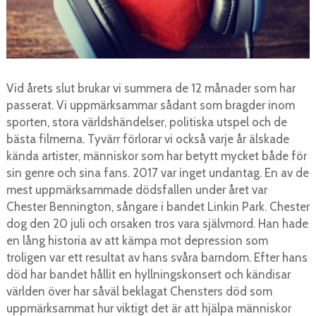
Vid årets slut brukar vi summera de 12 månader som har
passerat. Vi uppmärksammar sådant som bragder inom
sporten, stora världshändelser, politiska utspel och de
bästa filmerna. Tyvärr förlorar vi också varje år älskade
kända artister, människor som har betytt mycket både för
sin genre och sina fans. 2017 var inget undantag. En av de
mest uppmärksammade dödsfallen under året var
Chester Bennington, sångare i bandet Linkin Park. Chester
dog den 20 juli och orsaken tros vara självmord. Han hade
en lång historia av att kämpa mot depression som
troligen var ett resultat av hans svåra barndom. Efter hans
död har bandet hållit en hyllningskonsert och kändisar
världen över har såväl beklagat Chensters död som
uppmärksammat hur viktigt det är att hjälpa människor