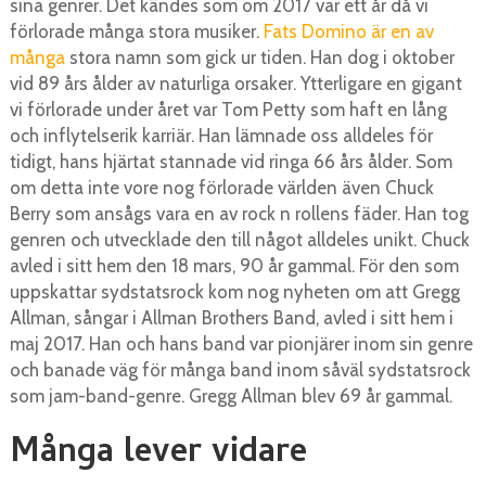
sina genrer. Det kändes som om 2017 var ett år då vi
förlorade många stora musiker.
Fats Domino är en av
många
stora namn som gick ur tiden. Han dog i oktober
vid 89 års ålder av naturliga orsaker. Ytterligare en gigant
vi förlorade under året var Tom Petty som haft en lång
och inflytelserik karriär. Han lämnade oss alldeles för
tidigt, hans hjärtat stannade vid ringa 66 års ålder. Som
om detta inte vore nog förlorade världen även Chuck
Berry som ansågs vara en av rock n rollens fäder. Han tog
genren och utvecklade den till något alldeles unikt. Chuck
avled i sitt hem den 18 mars, 90 år gammal. För den som
uppskattar sydstatsrock kom nog nyheten om att Gregg
Allman, sångar i Allman Brothers Band, avled i sitt hem i
maj 2017. Han och hans band var pionjärer inom sin genre
och banade väg för många band inom såväl sydstatsrock
som jam-band-genre. Gregg Allman blev 69 år gammal.
Många lever vidare